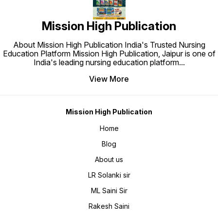
Ma’am (Expert Panel) • Pages: 430
Contrib
• Edition: First Edition, 2025 •
(Expert
Exams Covered: Bihar ANM, BTSC
Edition
Mission High Publication
ANM, BSTS ANM Staff Nurse,
Covered
NHM, CHO (All States)
CHO (Al
About Mission High Publication India's Trusted Nursing
Education Platform Mission High Publication, Jaipur is one of
India's leading nursing education platform
...
View More
Mission High Publication
Home
Blog
About us
LR Solanki sir
ML Saini Sir
Rakesh Saini