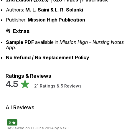
Authors:
M. L. Saini & L. R. Solanki
Publisher:
Mission High Publication
📂 Extras
Sample PDF
available in
Mission High – Nursing Notes
App
.
No Refund / No Replacement Policy
Ratings & Reviews
4.5
21
Ratings &
5
Reviews
All Reviews
5
Reviewed on
17 June 2024
by Nakul