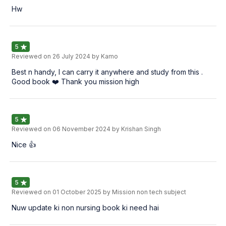
Hw
5
Reviewed on
26 July 2024
by Kamo
Best n handy, I can carry it anywhere and study from this .
Good book ❤️ Thank you mission high
5
Reviewed on
06 November 2024
by Krishan Singh
Nice 👍
5
Reviewed on
01 October 2025
by Mission non tech subject
Nuw update ki non nursing book ki need hai