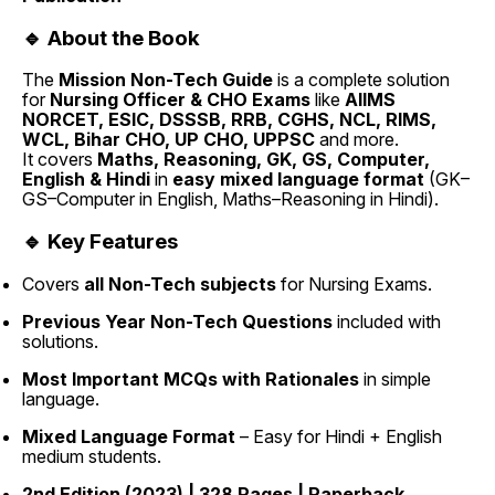
🔹 About the Book
The
Mission Non-Tech Guide
is a complete solution
for
Nursing Officer & CHO Exams
like
AIIMS
NORCET, ESIC, DSSSB, RRB, CGHS, NCL, RIMS,
WCL, Bihar CHO, UP CHO, UPPSC
and more.
It covers
Maths, Reasoning, GK, GS, Computer,
English & Hindi
in
easy mixed language format
(GK–
GS–Computer in English, Maths–Reasoning in Hindi).
🔹 Key Features
Covers
all Non-Tech subjects
for Nursing Exams.
Previous Year Non-Tech Questions
included with
solutions.
Most Important MCQs with Rationales
in simple
language.
Mixed Language Format
– Easy for Hindi + English
medium students.
2nd Edition (2023) | 328 Pages | Paperback