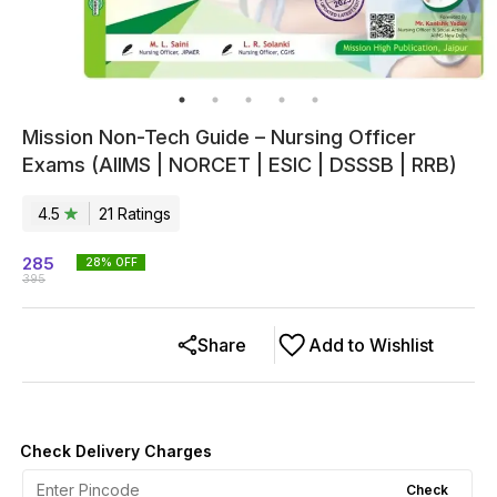
Mission Non-Tech Guide – Nursing Officer
Exams (AIIMS | NORCET | ESIC | DSSSB | RRB)
4.5
21
Rating
s
285
28
% OFF
395
Share
Add to Wishlist
Check Delivery Charges
Check